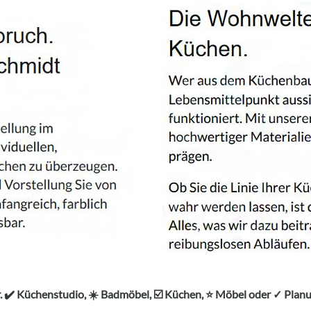
 ✔️ Küchenstudio, ☀️ Badmöbel, ☑️ Küchen, ⭐ Möbel oder ✓ Pla