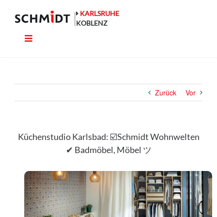
Zum
Inhalt
KARLSRUHE
springen
KOBLENZ
Toggle
Küche
Navigation
Wohnen
Zurück
Vor
Bad
Ausstattung
Küchenstudio Karlsbad: ☑️Schmidt Wohnwelten
✔ Badmöbel, Möbel ツ
Planung
Rechner
Projekte