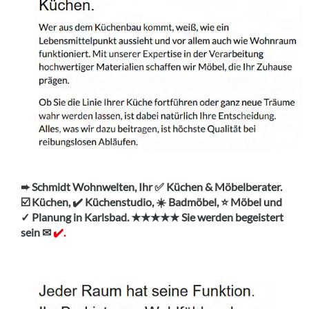
➨ Schmidt Wohnwelten, Ihr ✅ Küchen & Möbelberater.
☑️ Küchen, ✔️ Küchenstudio, ☀️ Badmöbel, ⭐ Möbel und
✓ Planung in Karlsbad. ★★★★★ Sie werden begeistert
sein ✉
✔️.