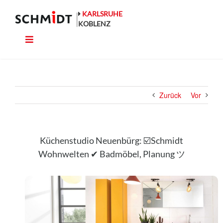
Zum
Inhalt
KARLSRUHE
springen
KOBLENZ
Toggle
Küche
Navigation
Wohnen
Zurück
Vor
Bad
Ausstattung
Küchenstudio Neuenbürg: ☑️Schmidt
Wohnwelten ✔ Badmöbel, Planung ツ
Planung
Rechner
Projekte