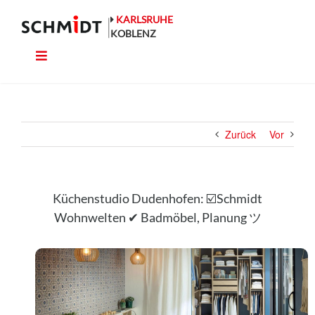
Zum
Inhalt
KARLSRUHE
springen
KOBLENZ
Toggle
Küche
Navigation
Wohnen
Zurück
Vor
Bad
Ausstattung
Küchenstudio Dudenhofen: ☑️Schmidt
Wohnwelten ✔ Badmöbel, Planung ツ
Planung
Rechner
Projekte