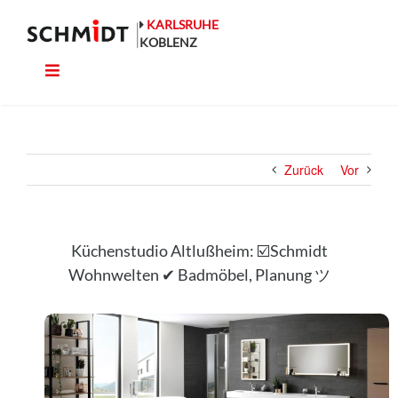
Zum
Inhalt
KARLSRUHE
springen
KOBLENZ
Toggle
Küche
Navigation
Wohnen
Zurück
Vor
Bad
Ausstattung
Küchenstudio Altlußheim: ☑️Schmidt
Wohnwelten ✔ Badmöbel, Planung ツ
Planung
Rechner
Projekte