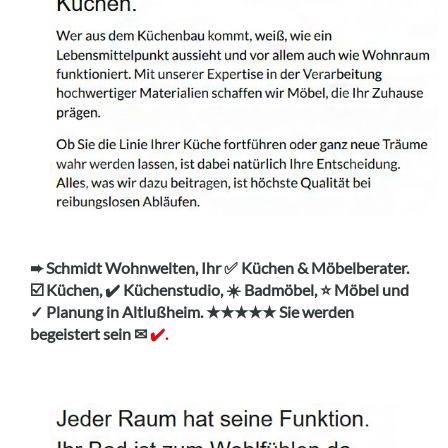
➨ Schmidt Wohnwelten, Ihr ✅ Küchen & Möbelberater.
☑️ Küchen, ✔️ Küchenstudio, ☀️ Badmöbel, ⭐ Möbel und
✓ Planung in Altlußheim. ★★★★★ Sie werden
begeistert sein ✉
✔️.