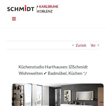
Zum
Inhalt
KARLSRUHE
springen
KOBLENZ
Toggle
Küche
Navigation
Wohnen
Zurück
Vor
Bad
Ausstattung
Küchenstudio Harthausen: ☑️Schmidt
Wohnwelten ✔ Badmöbel, Küchen ツ
Planung
Rechner
Projekte