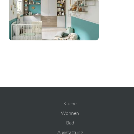
Planung
Rechner
Projekte
Shop
Kontakt
Küche
Wohnen
Bad
Ausstattung