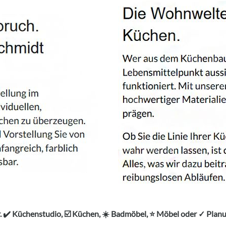
 ✔️ Küchenstudio, ☑️ Küchen, ☀️ Badmöbel, ⭐ Möbel oder ✓ Pl