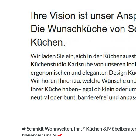
➨ Schmidt Wohnwelten, Ihr ✅ Küchen & Möbelberater.
freuen wir uns ✉
✔️.