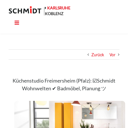
Zum
Inhalt
KARLSRUHE
springen
KOBLENZ
Toggle
Küche
Navigation
Wohnen
Zurück
Vor
Bad
Ausstattung
Küchenstudio Freimersheim (Pfalz): ☑️Schmidt
Wohnwelten ✔ Badmöbel, Planung ツ
Planung
Rechner
Projekte