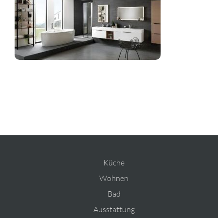
Planung
Rechner
Projekte
Shop
Kontakt
Küche
Wohnen
Bad
Ausstattung