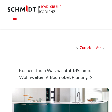
Zum
Inhalt
KARLSRUHE
springen
KOBLENZ
Toggle
Küche
Navigation
Wohnen
Zurück
Vor
Bad
Ausstattung
Küchenstudio Walzbachtal: ☑️Schmidt
Wohnwelten ✔ Badmöbel, Planung ツ
Planung
Rechner
Projekte