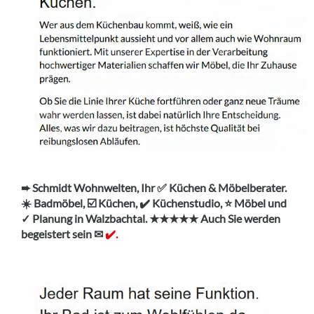
➨ Schmidt Wohnwelten, Ihr ✅ Küchen & Möbelberater.
☀️ Badmöbel, ☑️ Küchen, ✔️ Küchenstudio, ⭐ Möbel und
✓ Planung in Walzbachtal. ★★★★★ Auch Sie werden
begeistert sein ✉
✔️.