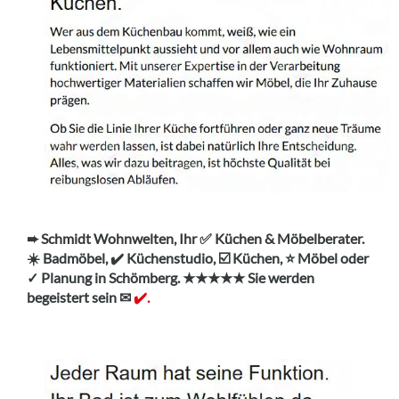
➨ Schmidt Wohnwelten, Ihr ✅ Küchen & Möbelberater.
☀️ Badmöbel, ✔️ Küchenstudio, ☑️ Küchen, ⭐ Möbel oder
✓ Planung in Schömberg. ★★★★★ Sie werden
begeistert sein ✉
✔️.