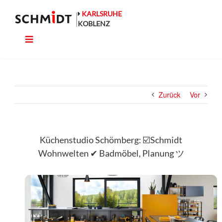
Zum
Inhalt
KARLSRUHE
springen
KOBLENZ
Toggle
Küche
Navigation
Wohnen
Zurück
Vor
Bad
Ausstattung
Küchenstudio Schömberg: ☑️Schmidt
Wohnwelten ✔ Badmöbel, Planung ツ
Planung
Rechner
Projekte