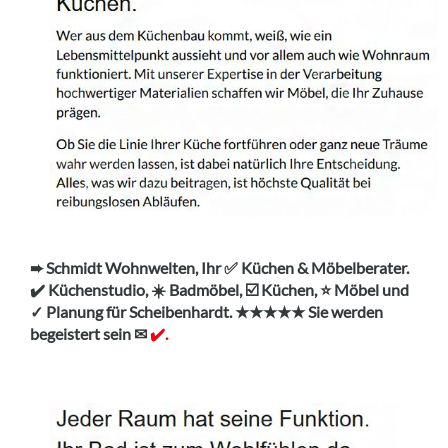
➨ Schmidt Wohnwelten, Ihr ✅ Küchen & Möbelberater.
✔️ Küchenstudio, ☀️ Badmöbel, ☑️ Küchen, ⭐ Möbel und
✓ Planung für Scheibenhardt. ★★★★★ Sie werden
begeistert sein ✉
✔️.