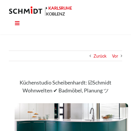
Zum
Inhalt
KARLSRUHE
springen
KOBLENZ
Toggle
Küche
Navigation
Wohnen
Zurück
Vor
Bad
Ausstattung
Küchenstudio Scheibenhardt: ☑️Schmidt
Wohnwelten ✔ Badmöbel, Planung ツ
Planung
Rechner
Projekte