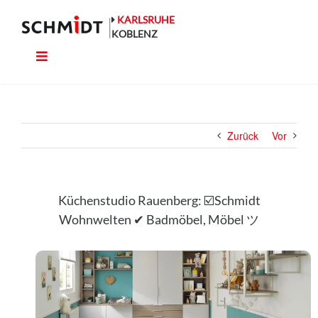
Zum
Inhalt
KARLSRUHE
springen
KOBLENZ
Toggle
Küche
Navigation
Wohnen
Zurück
Vor
Bad
Ausstattung
Küchenstudio Rauenberg: ☑️Schmidt
Wohnwelten ✔ Badmöbel, Möbel ツ
Planung
Rechner
Projekte