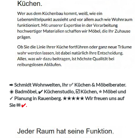
➨ Schmidt Wohnwelten, Ihr ✅ Küchen & Möbelberater.
☀️ Badmöbel, ✔️ Küchenstudio, ☑️ Küchen, ⭐ Möbel und
✓ Planung in Rauenberg. ★★★★★ Wir freuen uns auf
Sie ✉
✔️.