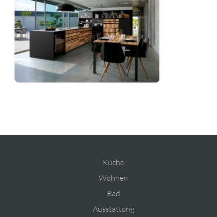
Bad
Ausstattung
Planung
Rechner
Projekte
Shop
Kontakt
Küche
Wohnen
Bad
Ausstattung