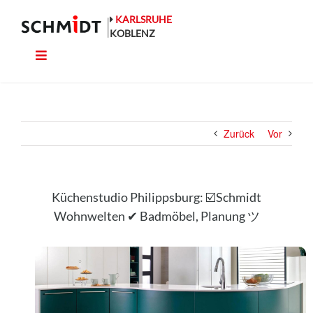
Zum
Inhalt
KARLSRUHE
springen
KOBLENZ
Toggle
Küche
Navigation
Wohnen
Zurück
Vor
Bad
Ausstattung
Küchenstudio Philippsburg: ☑️Schmidt
Wohnwelten ✔ Badmöbel, Planung ツ
Planung
Rechner
Projekte