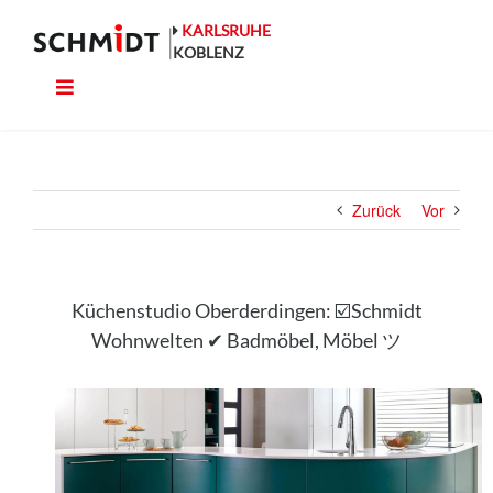
Zum
Inhalt
KARLSRUHE
springen
KOBLENZ
Toggle
Küche
Navigation
Wohnen
Zurück
Vor
Bad
Ausstattung
Küchenstudio Oberderdingen: ☑️Schmidt
Wohnwelten ✔ Badmöbel, Möbel ツ
Planung
Rechner
Projekte