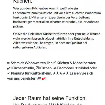
➨ Schmidt Wohnwelten, Ihr ✅ Küchen & Möbelberater.
✔️ Küchenstudio, ☑️ Küchen, ☀️ Badmöbel, ⭐ Möbel oder
✓ Planung für Knittelsheim. ★★★★★ Lassen Sie sich
von uns begeistern ✉
✔️.