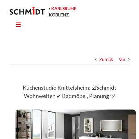
Zum
Inhalt
KARLSRUHE
springen
KOBLENZ
Toggle
Küche
Navigation
Wohnen
Zurück
Vor
Bad
Ausstattung
Küchenstudio Knittelsheim: ☑️Schmidt
Wohnwelten ✔ Badmöbel, Planung ツ
Planung
Rechner
Projekte