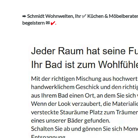
➨ Schmidt Wohnwelten, Ihr ✅ Küchen & Möbelberater.
begeistern ✉
✔️.