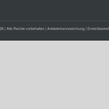
 | Alle Rechte vorbehalten |
Anbieterkennzeichnung
|
Erreichbarkei