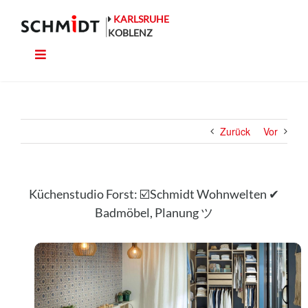
Zum
Inhalt
KARLSRUHE
springen
KOBLENZ
Toggle
Küche
Navigation
Wohnen
Zurück
Vor
Bad
Ausstattung
Küchenstudio Forst: ☑️Schmidt Wohnwelten ✔
Badmöbel, Planung ツ
Planung
Rechner
Projekte