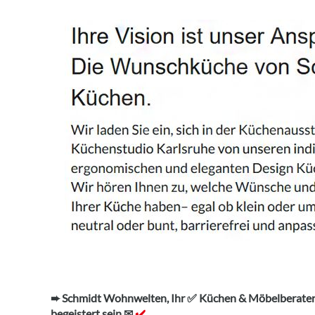
➨ Schmidt Wohnwelten, Ihr ✅ Küchen & Möbelberater.
begeistert sein ✉
✔️.