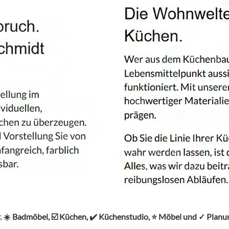
 ☀️ Badmöbel, ☑️ Küchen, ✔️ Küchenstudio, ⭐ Möbel und ✓ Plan